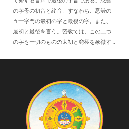
て発する音声で最後の字音である。悉曇
の字母の初音と終音。すなわち、悉曇の
五十字門の最初の字と最後の字。また、
最初と最後を言う。密教では、この二つ
の字を一切のものの太初と窮極を象徴す...