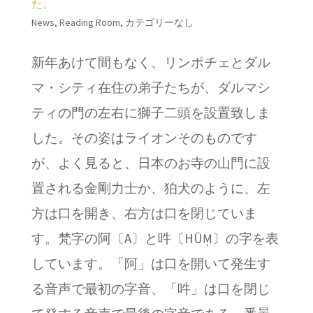
た。
News
,
Reading Room
,
カテゴリーなし
新年あけて間もなく、リンポチェとダル
マ・シティ在住の弟子たちが、ダルマシ
ティの門の左右に獅子二頭を設置致しま
した。その姿はライオンそのものです
が、よく見ると、日本のお寺の山門に設
置される金剛力士か、狛犬のように、左
方は口を開き、右方は口を閉じていま
す。梵字の阿〔A〕と吽〔HŪṂ〕の字を表
しています。「阿」は口を開いて発生す
る音声で最初の字音、「吽」は口を閉じ