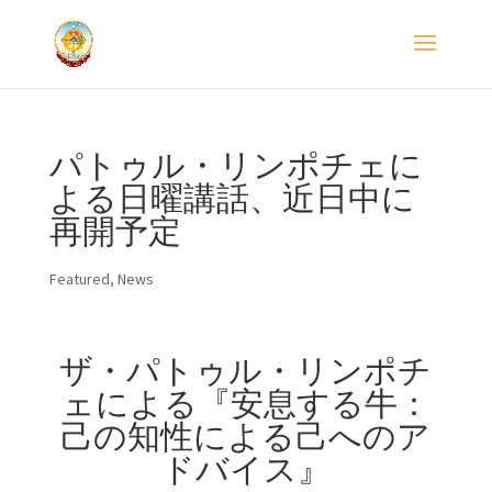
パトゥル・リンポチェに
よる日曜講話、近日中に
再開予定
Featured
,
News
ザ・パトゥル・リンポチ
ェによる『安息する牛：
己の知性による己へのア
ドバイス』