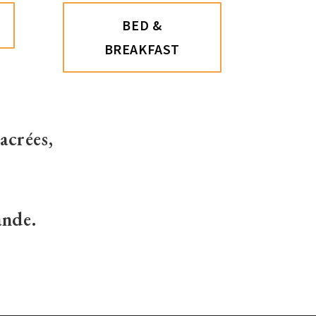
BED &
BREAKFAST
sacrées,
ande.