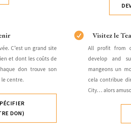
DE
enir

Visitez le Te
vée. C’est un grand site
All profit from 
ien et dont les coûts de
develop and su
Chaque don trouve son
mangeons un mor
 le centre.
cela contribue d
City… alors amuso
PÉCIFIER
TRE DON)