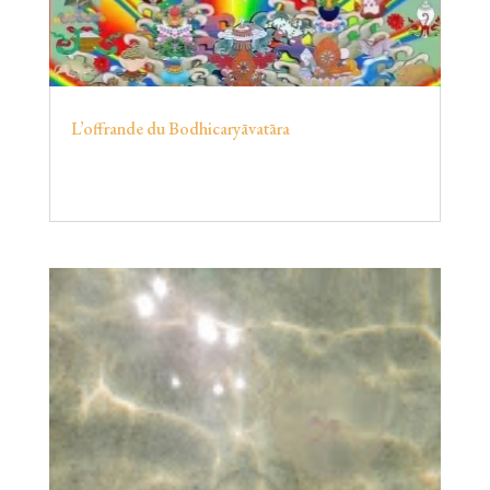
L’offrande du Bodhicaryāvatāra