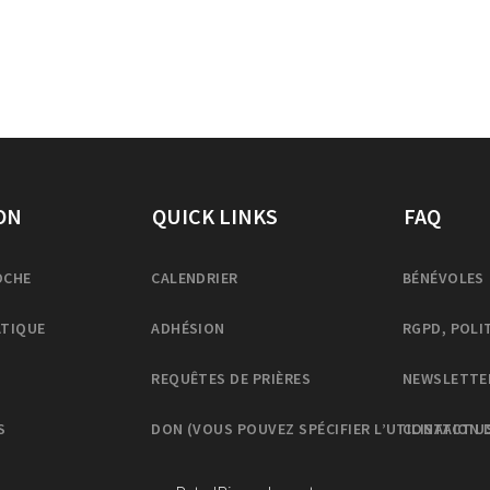
ON
QUICK LINKS
FAQ
OCHE
CALENDRIER
BÉNÉVOLES
ATIQUE
ADHÉSION
RGPD, POLI
REQUÊTES DE PRIÈRES
NEWSLETTE
S
DON (VOUS POUVEZ SPÉCIFIER L’UTILISATION 
CONTACT U