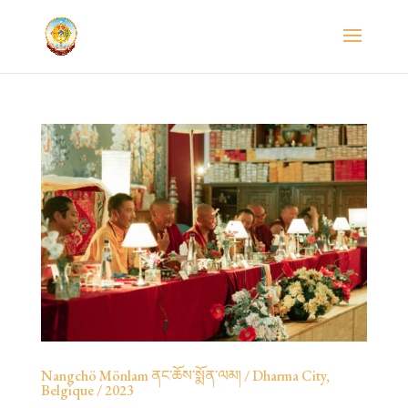
Nangchö Mönlam ནང་ཆོས་སྨོན་ལམ། / Dharma City,
Belgique / 2023