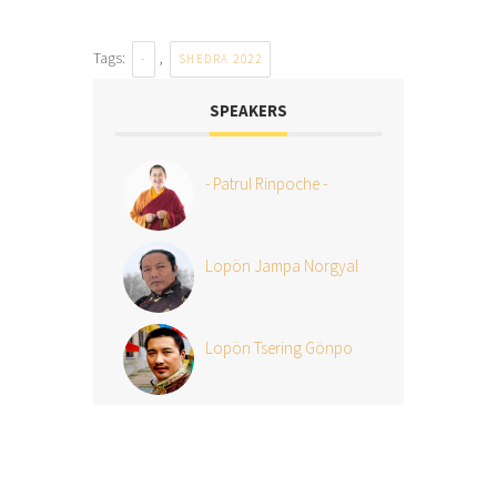
Tags:
,
-
SHEDRA 2022
SPEAKERS
- Patrul Rinpoche -
Lopön Jampa Norgyal
Lopön Tsering Gönpo