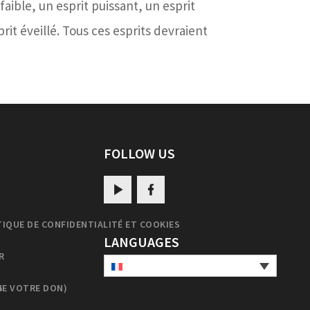
faible, un esprit puissant, un esprit
sprit éveillé. Tous ces esprits devraient
FOLLOW US
TIQUE DE CONFIDENTIALITÉ ET COOKIES
LANGUAGES
R
DE VOTRE DON)
S