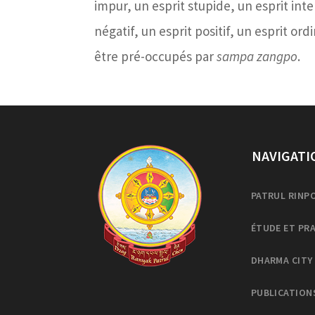
impur, un esprit stupide, un esprit inte
négatif, un esprit positif, un esprit ordi
être pré-occupés par
sampa zangpo
.
NAVIGATI
PATRUL RINP
ÉTUDE ET PR
DHARMA CITY
PUBLICATION