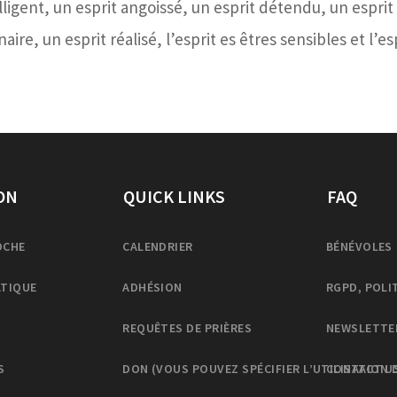
lligent, un esprit angoissé, un esprit détendu, un esprit 
naire, un esprit réalisé, l’esprit es êtres sensibles et l’e
ON
QUICK LINKS
FAQ
OCHE
CALENDRIER
BÉNÉVOLES
ATIQUE
ADHÉSION
RGPD, POLI
REQUÊTES DE PRIÈRES
NEWSLETTE
S
DON (VOUS POUVEZ SPÉCIFIER L’UTILISATION 
CONTACT U