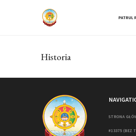
PATRUL 
Historia
NAVIGATI
STRONA GŁÓ
#13375 (BEZ 