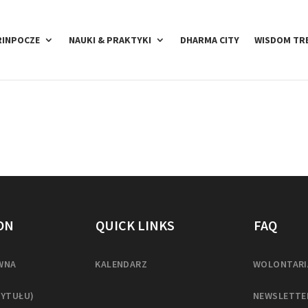
RINPOCZE
NAUKI & PRAKTYKI
DHARMA CITY
WISDOM TR
ON
QUICK LINKS
FAQ
WNA
KALENDARZ
WOLONTARI
TYTUŁU)
NEWSLETTE