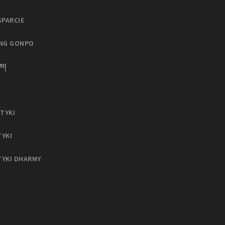
SPARCIE
ING GONPO
མ།
TYKI
TYKI
TYKI DHARMY
E