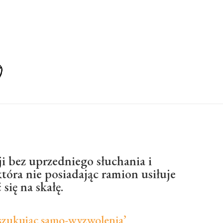
i bez uprzedniego słuchania i
która nie posiadając ramion usiłuje
się na skałę.
szukując samo-wyzwolenia’