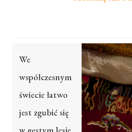
We
współczesnym
świecie łatwo
jest zgubić się
w gęstym lesie