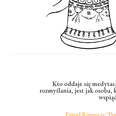
Kto oddaje się medytacj
rozmyślania, jest jak osoba, 
wspiąć 
Patrul Rinpocze ‘Po