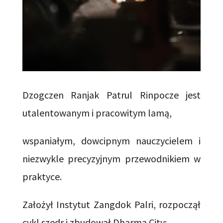
Dzogczen Ranjak Patrul Rinpocze jest
utalentowanym i pracowitym lamą,
wspaniałym, dowcipnym nauczycielem i
niezwykle precyzyjnym przewodnikiem w
praktyce.
Założył Instytut Zangdok Palri, rozpoczął
cykl szedr i zbudował Dharma City;