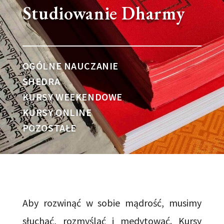
Studiowanie Dharmy
OGÓLNE NAUCZANIE
SHEDRA
KURSY WEEKENDOWE
KURSY ONLINE
POZOSTAŁE
Aby rozwinąć w sobie mądrość, musimy
słuchać, rozmyślać i medytować. Kursy