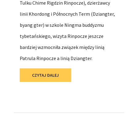
Tulku Chime Rigdzin Rinpocze), dzierżawcy
linii Khordong i Północnych Term (Dziangter,
byang gter) w szkole Ningma buddyzmu
tybetańskiego, wizyta Rinpocze jeszcze
bardziej wzmocniła związek między linią
Patrula Rinpocze a linią Dziangter.
CZYTAJ DALEJ