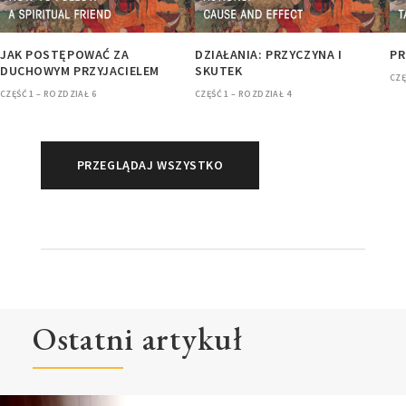
JAK POSTĘPOWAĆ ZA
DZIAŁANIA: PRZYCZYNA I
PR
DUCHOWYM PRZYJACIELEM
SKUTEK
CZĘ
CZĘŚĆ 1 – ROZDZIAŁ 6
CZĘŚĆ 1 – ROZDZIAŁ 4
PRZEGLĄDAJ WSZYSTKO
Ostatni artykuł