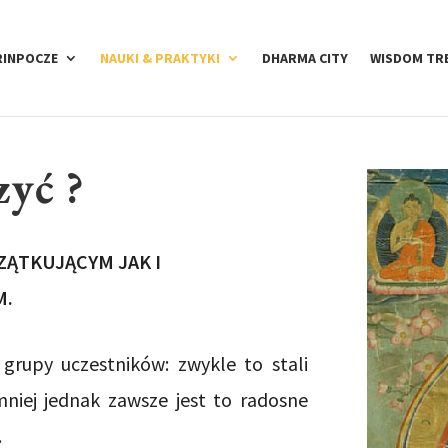
RINPOCZE
NAUKI & PRAKTYKI
DHARMA CITY
WISDOM TR
zyć ?
ZĄTKUJĄCYM JAK I
M.
 grupy uczestników: zwykle to stali
mniej jednak zawsze jest to radosne
.