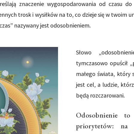
kreślają znaczenie wygospodarowania od czasu do 
ennych trosk i wysiłków na to, co dzieje się w twoim 
y czas” nazywany jest odosobnieniem.
Słowo „odosobnien
tymczasowo opuścił „p
małego świata, który 
jest cel, a ludzie, kt
będą rozczarowani.
Odosobnienie to
priorytetów: na 