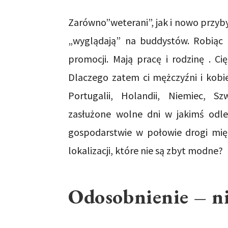
Zarówno”weterani”, jak i nowo przybyli,
„wyglądają” na buddystów. Robiąc za
promocji. Mają pracę i rodzinę . Ci
Dlaczego zatem ci mężczyźni i kobiet
Portugalii, Holandii, Niemiec, Szw
zasłużone wolne dni w jakimś odl
gospodarstwie w połowie drogi międ
lokalizacji, które nie są zbyt modne?
Odosobnienie – n