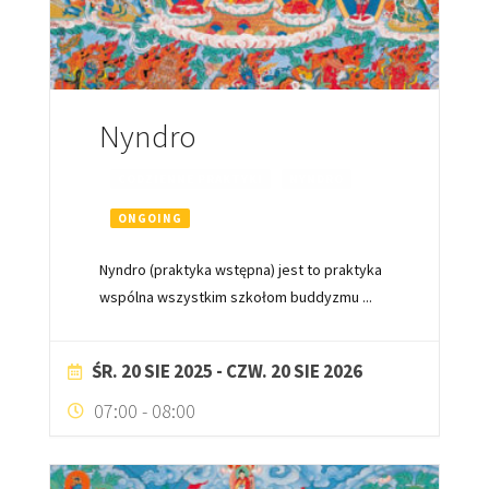
Nyndro
CODZIENNE PRAKTYKI
NYNDRO
ONGOING
Nyndro (praktyka wstępna) jest to praktyka
wspólna wszystkim szkołom buddyzmu
...
ŚR. 20 SIE 2025
- CZW. 20 SIE 2026
07:00
-
08:00