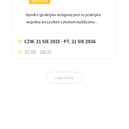
ONGOING
Nyndro (praktyka wstępna) jest to praktyka
wspólna wszystkim szkołom buddyzmu
...
CZW. 21 SIE 2025
- PT. 21 SIE 2026
07:00
-
08:00
LOAD MORE