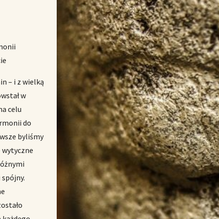
monii
ie
 – i z wielką
owstał w
na celu
armonii do
zawsze byliśmy
e wytyczne
różnymi
 spójny.
ne
zostało
a każdego.