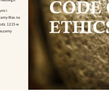
ymi i
szamy Was na
odz. 12:15 w
raszamy