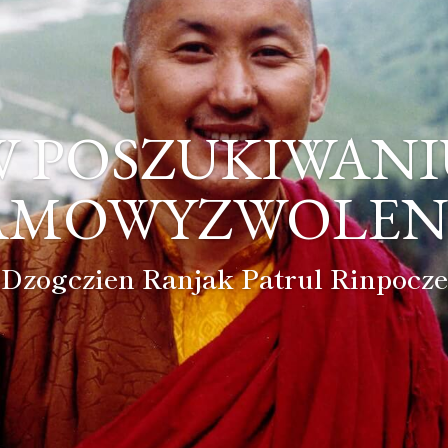
W POSZUKIWANI
AMOWYZWOLEN
Dzogczien Ranjak Patrul Rinpocze