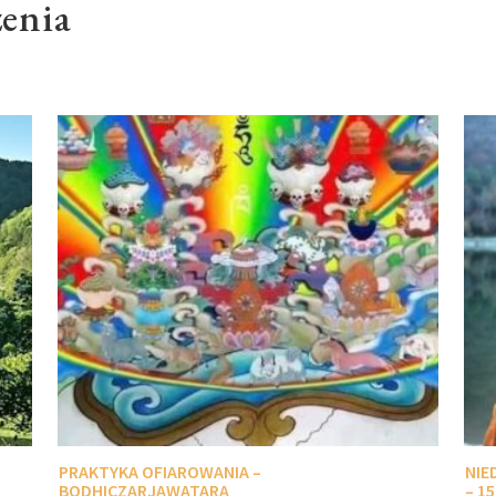
enia
PRAKTYKA OFIAROWANIA –
NIE
BODHICZARJAWATARA
– 1