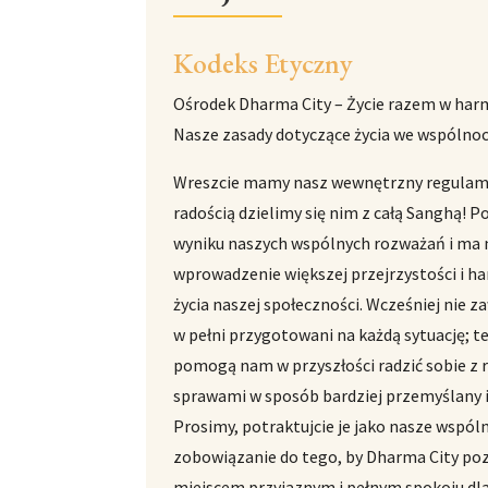
Kodeks Etyczny
Ośrodek Dharma City – Życie razem w har
Nasze zasady dotyczące życia we wspólnoc
Wreszcie mamy nasz wewnętrzny regulamin
radością dzielimy się nim z całą Sanghą! P
wyniku naszych wspólnych rozważań i ma 
wprowadzenie większej przejrzystości i h
życia naszej społeczności. Wcześniej nie 
w pełni przygotowani na każdą sytuację; t
pomogą nam w przyszłości radzić sobie z 
sprawami w sposób bardziej przemyślany i
Prosimy, potraktujcie je jako nasze wspól
zobowiązanie do tego, by Dharma City po
miejscem przyjaznym i pełnym spokoju dl