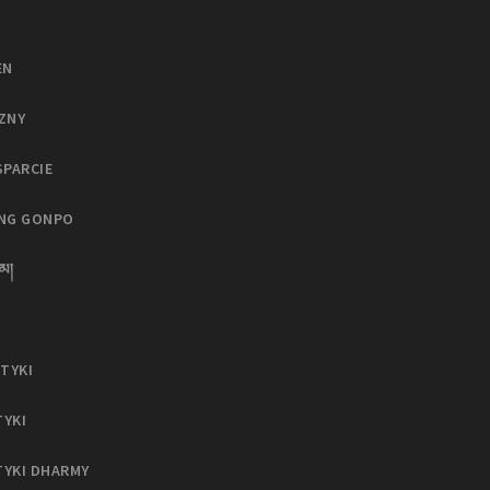
EN
ZNY
SPARCIE
ING GONPO
མ།
TYKI
TYKI
TYKI DHARMY