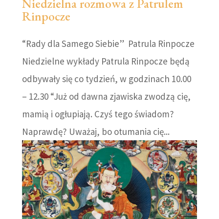
Niedzielna rozmowa z Patrulem
Rinpocze
“Rady dla Samego Siebie” Patrula Rinpocze
Niedzielne wykłady Patrula Rinpocze będą
odbywały się co tydzień, w godzinach 10.00
– 12.30 “Już od dawna zjawiska zwodzą cię,
mamią i ogłupiają. Czyś tego świadom?
Naprawdę? Uważaj, bo otumania cię...