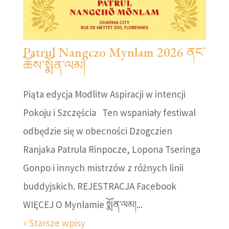
Patrul Nangczo Mynlam 2026 ནང་
ཆོས་སྨོན་ལམ།
Piąta edycja Modlitw Aspiracji w intencji
Pokoju i Szczęścia Ten wspaniały festiwal
odbędzie się w obecności Dzogczien
Ranjaka Patrula Rinpocze, Lopona Tseringa
Gonpo i innych mistrzów z różnych linii
buddyjskich. REJESTRACJA Facebook
WIĘCEJ O Mynlamie སྨོན་ལམ།...
« Starsze wpisy