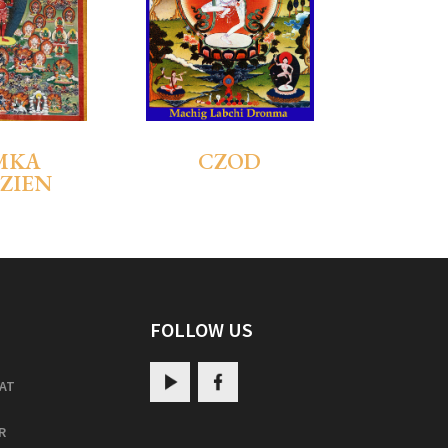
MKA
CZOD
ZIEN
FOLLOW US
AT
R