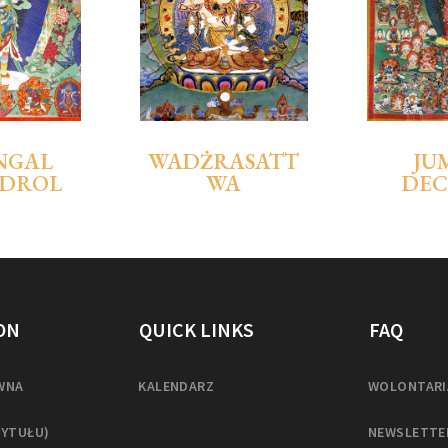
NGAL
WADŻRASATT
JU
DROL
WA
DEC
ON
QUICK LINKS
FAQ
WNA
KALENDARZ
WOLONTARI
TYTUŁU)
NEWSLETTE