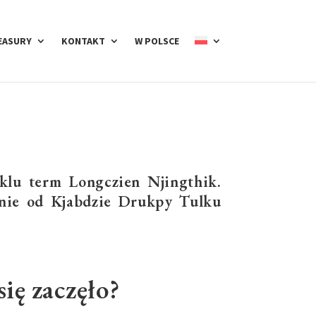
EASURY
KONTAKT
W POLSCE
yklu term Longczien Njingthik.
wnie od Kjabdzie Drukpy Tulku
się zaczęło?