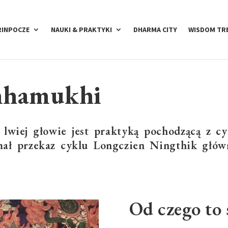
RINPOCZE
NAUKI & PRAKTYKI
DHARMA CITY
WISDOM TR
mhamukhi
lwiej głowie jest praktyką pochodzącą z c
mał przekaz cyklu Longczien Ningthik głó
Od czego to 