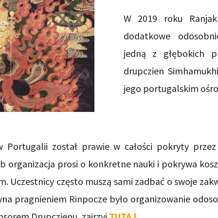
W 2019 roku Ranjak 
dodatkowe odosobni
jedną z głębokich pr
drupczien Simhamukhi 
jego portugalskim ośro
w Portugalii został prawie w całości pokryty prz
ub organizacja prosi o konkretne nauki i pokrywa kosz
. Uczestnicy często muszą sami zadbać o swoje zakw
na pragnieniem Rinpocze było organizowanie odoso
onsorem Drupczienu, zajrzyj
TUTAJ
.