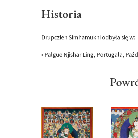
Historia
Drupczien Simhamukhi odbyła się w:
• Palgue Njishar Ling, Portugala, Paź
Powró