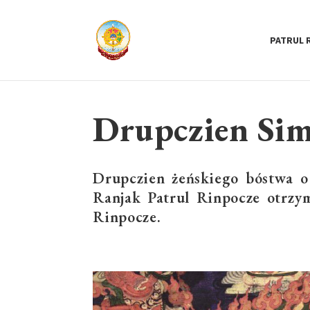
PATRUL 
Drupczien Si
Drupczien żeńskiego bóstwa o 
Ranjak Patrul Rinpocze otrzy
Rinpocze.