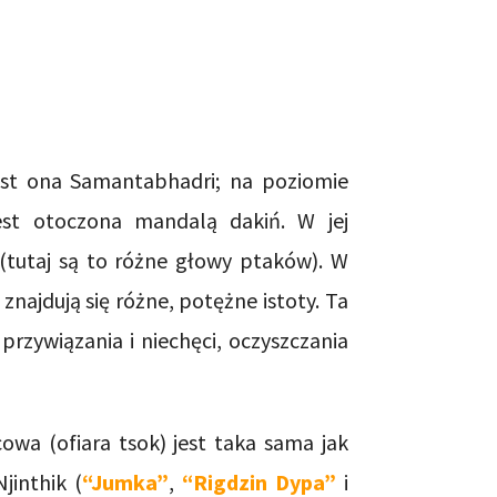
st ona Samantabhadri; na poziomie
est otoczona mandalą dakiń. W jej
(tutaj są to różne głowy ptaków). W
znajdują się różne, potężne istoty. Ta
przywiązania i niechęci, oczyszczania
wa (ofiara tsok) jest taka sama jak
jinthik (
“Jumka”
,
“Rigdzin Dypa”
i