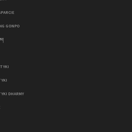
SPARCIE
ING GONPO
མ།
TYKI
TYKI
TYKI DHARMY
E