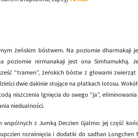
nym żeńskim bóstwem. Na poziomie dharmakaji je
na poziomie nirmanakaji jest ona Simhamukhą. J
sześć “tramen”, żeńskich bóstw z głowami zwierząt 
ieści dwie dakinie stojące na płatkach lotosu. Wokół 
dą niszczenia lgnięcia do swego “ja”, eliminowania 
nia niedualności.
spólnych z Jumką Deczien Gjalmo: jej część końco
rupczien rozwinięcia i dodatki do sadhan Longchen N