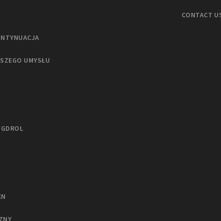
CONTACT U
ONTYNUACJA
ASZEGO UMYSŁU
NGDROL
EN
ZNY