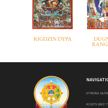
RIGDZIN DYPA
DUG
RANG
NAVIGATI
STRONA GŁÓ
#13375 (BEZ 