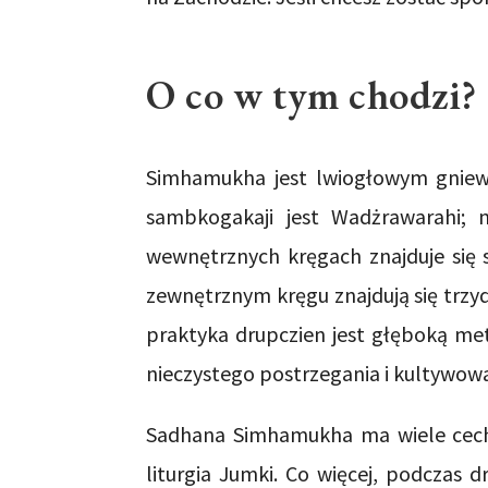
O co w tym chodzi?
Simhamukha jest lwiogłowym gniew
sambkogakaji jest Wadżrawarahi; 
wewnętrznych kręgach znajduje się 
zewnętrznym kręgu znajdują się trzydz
praktyka drupczien jest głęboką meto
nieczystego postrzegania i kultywowa
Sadhana Simhamukha ma wiele cech w
liturgia Jumki. Co więcej, podczas d